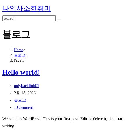
Skip
나의사소한취미
to
content
블로그
Home
>
블로그
>
Page 3
Hello world!
Post
onlybacklink01
author:
Post
2월 18, 2026
published:
Post
블로그
category:
Post
1 Comment
comments:
Welcome to WordPress. This is your first post. Edit or delete it, then start
writing!