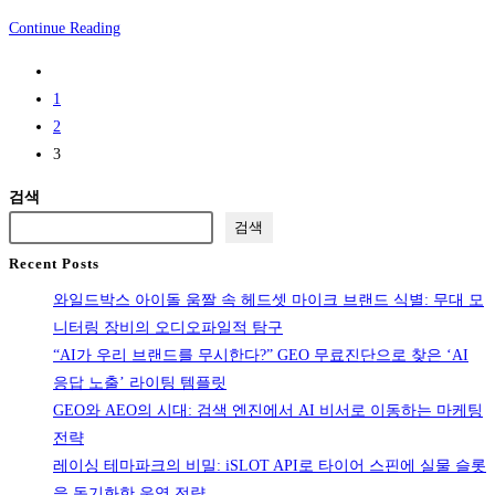
Hello
Continue Reading
world!
Go
to
1
the
2
previous
3
page
검색
검색
Recent Posts
와일드박스 아이돌 움짤 속 헤드셋 마이크 브랜드 식별: 무대 모
니터링 장비의 오디오파일적 탐구
“AI가 우리 브랜드를 무시한다?” GEO 무료진단으로 찾은 ‘AI
응답 노출’ 라이팅 템플릿
GEO와 AEO의 시대: 검색 엔진에서 AI 비서로 이동하는 마케팅
전략
레이싱 테마파크의 비밀: iSLOT API로 타이어 스핀에 실물 슬롯
을 동기화한 운영 전략