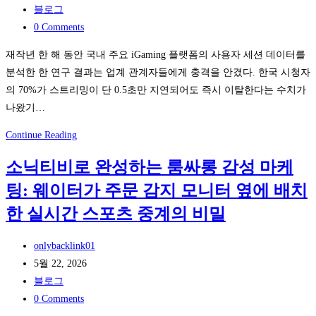
롯
컨
published:
Post
블로그
을
택,
category:
Post
0 Comments
동
‘와
comments:
재작년 한 해 동안 국내 주요 iGaming 플랫폼의 사용자 세션 데이터를
기
일
분석한 한 연구 결과는 업계 관계자들에게 충격을 안겼다. 한국 시청자
화
드
의 70%가 스트리밍이 단 0.5초만 지연되어도 즉시 이탈한다는 수치가
한
박
나왔기…
운
스
영
레
0.3
Continue Reading
전
어
초
략
도’가
소닉티비로 완성하는 룸싸롱 감성 마케
의
진
팅: 웨이터가 주문 감지 모니터 옆에 배치
격
성
차:
한 실시간 스포츠 중계의 비밀
팬
BLUE
의
SKY
Post
onlybacklink01
감
SOLUTION
author:
Post
5월 22, 2026
정
으
published:
Post
블로그
을
로
category:
Post
0 Comments
결
한
comments: