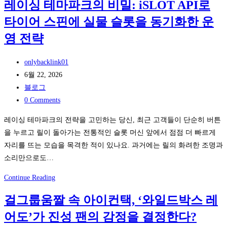
오
레이싱 테마파크의 비밀: iSLOT API로
단
AEO
디
으
타이어 스핀에 실물 슬롯을 동기화한 운
의
오
로
시
영 전략
파
찾
대:
일
은
검
Post
onlybacklink01
적
‘AI
색
author:
Post
6월 22, 2026
탐
응
엔
published:
Post
블로그
구
답
진
category:
Post
0 Comments
노
에
comments:
레이싱 테마파크의 전략을 고민하는 당신, 최근 고객들이 단순히 버튼
출’
서
을 누르고 릴이 돌아가는 전통적인 슬롯 머신 앞에서 점점 더 빠르게
라
AI
자리를 뜨는 모습을 목격한 적이 있나요. 과거에는 릴의 화려한 조명과
이
비
소리만으로도…
팅
서
템
로
레
Continue Reading
플
이
이
릿
동
걸그룹움짤 속 아이컨택, ‘와일드박스 레
싱
하
어도’가 진성 팬의 감정을 결정한다?
테
는