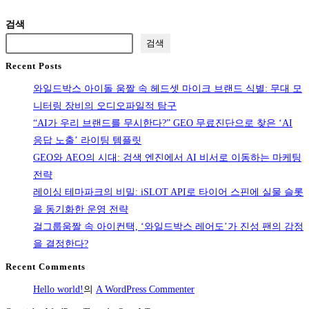
시
단
to
를
설
검색
독
the
위
담
검색
협
next
한
당
력
Recent Posts
page
가
자
기
이
와일드박스 아이돌 움짤 속 헤드셋 마이크 브랜드 식별: 무대 모
필
술
드
니터링 장비의 오디오파일적 탐구
독!
백
“AI가 우리 브랜드를 무시한다?” GEO 무료진단으로 찾은 ‘AI
천
서
응답 노출’ 라이팅 템플릿
장
GEO와 AEO의 시대: 검색 엔진에서 AI 비서로 이동하는 마케팅
누
전략
수,
레이싱 테마파크의 비밀: iSLOT API로 타이어 스핀에 실물 슬롯
원
을 동기화한 운영 전략
인
걸그룹움짤 속 아이컨택, ‘와일드박스 레어도’가 진성 팬의 감정
부
을 결정한다?
터
장
Recent Comments
기
Hello world!
의
A WordPress Commenter
보