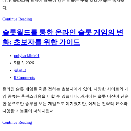
니다. 플라스틱 의자에 빼곡히 앉은 이들은 핏빛 소스가 끓는 국자보
성
단
다,…
마
계
케
노
Continue Reading
팅:
점
웨
슬롯월드를 통한 온라인 슬롯 게임의 변
와
이
화: 초보자를 위한 가이드
이
터
파
가
Post
이
onlybacklink01
주
author:
Post
에
5월 5, 2026
문
published:
Post
서
블로그
감
category:
Post
월
0 Comments
지
comments:
드
온라인 슬롯 게임을 처음 접하는 초보자에게 있어, 다양한 사이트와 게
모
컵
임 종류는 혼란스러움을 더할 수 있습니다. 과거에는 슬롯 머신이 단순
니
중
한 운으로만 승부를 보는 게임으로 여겨졌지만, 이제는 전략적 요소와
터
계
다양한 기능들이 더해지면서…
옆
를
에
끊
슬
Continue Reading
배
김
롯