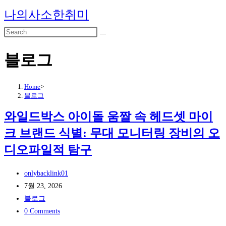
Skip
나의사소한취미
to
content
블로그
Home
>
블로그
와일드박스 아이돌 움짤 속 헤드셋 마이
크 브랜드 식별: 무대 모니터링 장비의 오
디오파일적 탐구
Post
onlybacklink01
author:
Post
7월 23, 2026
published:
Post
블로그
category:
Post
0 Comments
comments: