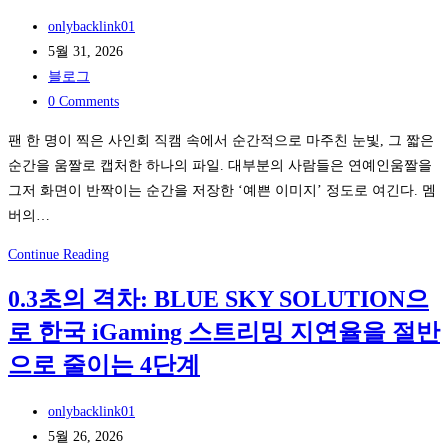
마
마
Post
파
onlybacklink01
케
author:
Post
크
5월 31, 2026
팅
published:
Post
의
블로그
전
category:
Post
비
0 Comments
략
comments:
밀:
팬 한 명이 찍은 사인회 직캠 속에서 순간적으로 마주친 눈빛, 그 짧은
iSLOT
순간을 움짤로 캡처한 하나의 파일. 대부분의 사람들은 연예인움짤을
API
그저 화면이 반짝이는 순간을 저장한 ‘예쁜 이미지’ 정도로 여긴다. 멤
로
버의…
타
이
걸
Continue Reading
어
그
0.3초의 격차: BLUE SKY SOLUTION으
스
룹
핀
로 한국 iGaming 스트리밍 지연율을 절반
움
에
짤
으로 줄이는 4단계
실
속
물
아
Post
onlybacklink01
슬
이
author:
Post
5월 26, 2026