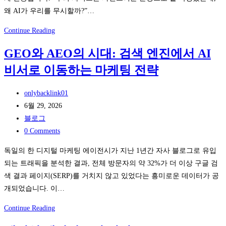
왜 AI가 우리를 무시할까?”…
마
이
“AI
Continue Reading
크
가
브
GEO와 AEO의 시대: 검색 엔진에서 AI
우
랜
비서로 이동하는 마케팅 전략
리
드
브
식
Post
랜
onlybacklink01
별:
author:
Post
드
6월 29, 2026
무
published:
Post
를
블로그
대
category:
Post
무
0 Comments
모
comments:
시
독일의 한 디지털 마케팅 에이전시가 지난 1년간 자사 블로그로 유입
니
한
되는 트래픽을 분석한 결과, 전체 방문자의 약 32%가 더 이상 구글 검
터
다?”
색 결과 페이지(SERP)를 거치지 않고 있었다는 흥미로운 데이터가 공
링
GEO
개되었습니다. 이…
장
무
비
료
GEO
Continue Reading
의
진
와