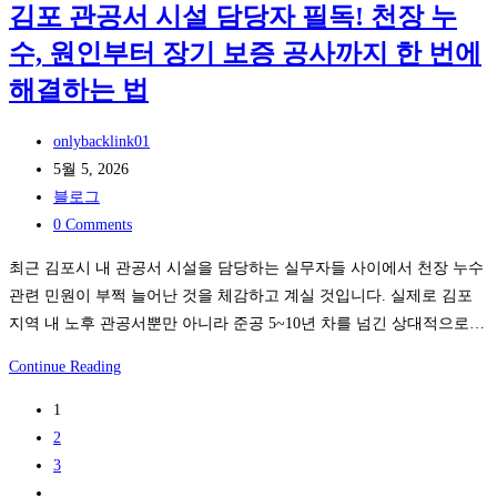
치
김포 관공서 시설 담당자 필독! 천장 누
없
월
한
이
수, 원인부터 장기 보증 공사까지 한 번에
드
실
본
를
해결하는 법
시
비
통
간
결:
한
Post
onlybacklink01
스
라
온
author:
Post
5월 5, 2026
포
스
라
published:
Post
블로그
츠
티
인
category:
Post
0 Comments
중
비
슬
comments:
계
최근 김포시 내 관공서 시설을 담당하는 실무자들 사이에서 천장 누수
와
롯
의
관련 민원이 부쩍 늘어난 것을 체감하고 계실 것입니다. 실제로 김포
이
게
비
지역 내 노후 관공서뿐만 아니라 준공 5~10년 차를 넘긴 상대적으로…
동
임
밀
통
의
김
Continue Reading
신
변
포
사
화:
1
관
가
초
2
공
만
보
3
서
든
Go
자