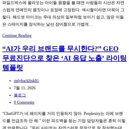
와일드박스에 올라오는 아이돌 움짤을 볼 때면 사람들의 시선은 자연
스럽게 연예인의 몸짓이나 표정에 고정된다. 섹시짤이라면 더욱더 그
렇다. 헤드셋 마이크는 무대 의상의 일부처럼 보이기 쉽고, 많은 이들
은 스테이지를 장식하는 낯선 장비쯤으로 가볍게…
와
Continue Reading
일
“AI가 우리 브랜드를 무시한다?” GEO
드
무료진단으로 찾은 ‘AI 응답 노출’ 라이팅
박
스
템플릿
아
이
Post
onlybacklink01
돌
author:
Post
7월 11, 2026
움
published:
Post
블로그
짤
category:
Post
0 Comments
속
comments:
“ChatGPT가 네 페이지를 거의 인용하지 않아. Perplexity는 아예 브랜
헤
드를 언급조차 안 해.” 이런 피드백을 듣는 기업 담당자들은 흔히 이렇
드
게 반응합니다. “우리 사이트는 자연스러운 문장으로 잘 작성됐는데,
셋