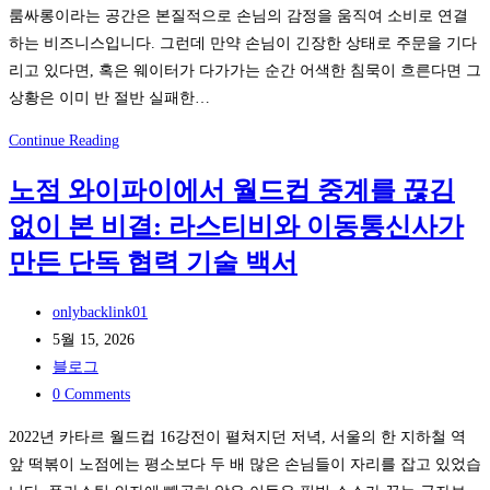
정
룸싸롱이라는 공간은 본질적으로 손님의 감정을 움직여 소비로 연결
국
한
하는 비즈니스입니다. 그런데 만약 손님이 긴장한 상태로 주문을 기다
iGaming
다?
리고 있다면, 혹은 웨이터가 다가가는 순간 어색한 침묵이 흐른다면 그
스
상황은 이미 반 절반 실패한…
트
리
소
Continue Reading
밍
닉
지
노점 와이파이에서 월드컵 중계를 끊김
티
연
없이 본 비결: 라스티비와 이동통신사가
비
율
로
만든 단독 협력 기술 백서
을
완
절
성
Post
onlybacklink01
반
하
author:
Post
5월 15, 2026
으
는
published:
Post
블로그
로
룸
category:
Post
0 Comments
줄
싸
comments:
이
2022년 카타르 월드컵 16강전이 펼쳐지던 저녁, 서울의 한 지하철 역
롱
는
앞 떡볶이 노점에는 평소보다 두 배 많은 손님들이 자리를 잡고 있었습
감
4